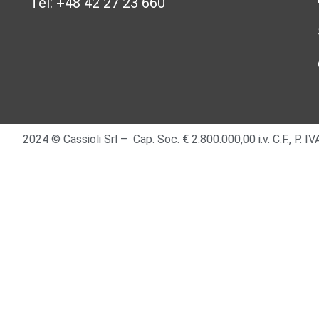
Tel: +48 42 27 23 660
2024 © Cassioli Srl – Cap. Soc. € 2.800.000,00 i.v. C.F., P.