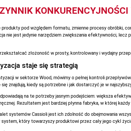
ZYNNIK KONKURENCYJNOŚCI 
 produkty pod względem formatu, zmienne procesy obróbki, cor
ja nie jest jedynie narzędziem zwiększania efektywności, lec
przekształcać złożoność w prosty, kontrolowany i wydajny przep
zacja staje się strategią
yzacji w sektorze Wood, mówimy o pełnej kontroli przepływów. 
 się znajdują, kiedy są potrzebne i jak dostarczyć je w najszybsz
odpowiadają na te potrzeby jasnym podejściem: większa efektyw
 ręcznej. Rezultatem jest bardziej płynna fabryka, w której każd
alet systemów Cassioli jest ich zdolność do obejmowania wsz
system, który towarzyszy produktowi przez cały jego cykl życi