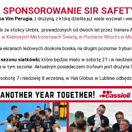
A SPONSOROWANIE SIR SAFET
sa Vim Perugia
, z drużyną, z którą dzieliła już wiele wyzwań i w
ils ze stolicy Umbrii, prowadzonych od dwóch lat przez trenera
,
w Klubowych Mistrzostwach Świata
,
w Pucharze Włoch
i
w Mi
a ekranach ledowych dookoła boiska, na drugim poziomie trybun w
sezonu siatkówki
, które będzie miało w sobotę 21 i w niedzie
 w tym sezonie. Aktualnym posiadaczem trofeum jest drużyna S
sobotę 7 i niedzielę 8 września, w Hali Globus w Lublinie odbędz