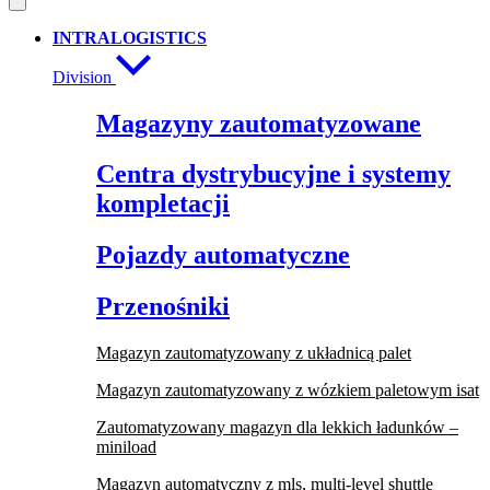
INTRALOGISTICS
Division
Magazyny zautomatyzowane
Centra dystrybucyjne i systemy
kompletacji
Pojazdy automatyczne
Przenośniki
Magazyn zautomatyzowany z układnicą palet
Magazyn zautomatyzowany z wózkiem paletowym isat
Zautomatyzowany magazyn dla lekkich ładunków –
miniload
Magazyn automatyczny z mls, multi-level shuttle