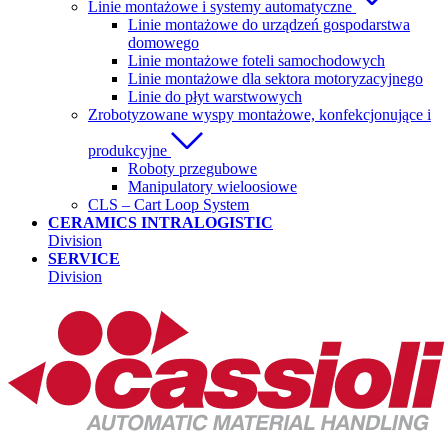
Linie montażowe i systemy automatyczne
Linie montażowe do urządzeń gospodarstwa
domowego
Linie montażowe foteli samochodowych
Linie montażowe dla sektora motoryzacyjnego
Linie do płyt warstwowych
Zrobotyzowane wyspy montażowe, konfekcjonujące i
produkcyjne
Roboty przegubowe
Manipulatory wieloosiowe
CLS – Cart Loop System
CERAMICS INTRALOGISTIC
Division
SERVICE
Division