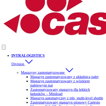
INTRALOGISTICS
Division
Magazyny zautomatyzowane
Magazyn zautomatyzowany z układnicą palet
Magazyn zautomatyzowany z wózkiem
paletowym isat
Zautomatyzowany magazyn dla lekkich
ładunków – Miniload
Magazyn automatyczny z mls, multi-level shuttle
Zautomatyzowany magazyn pionowy Cartesio