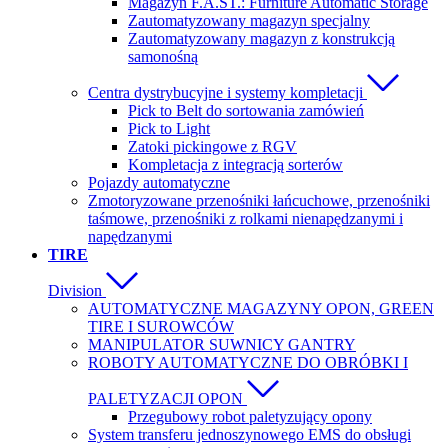
Magazyn F.A.ST.: Furniture Automatic Storage
Zautomatyzowany magazyn specjalny
Zautomatyzowany magazyn z konstrukcją
samonośną
Centra dystrybucyjne i systemy kompletacji
Pick to Belt do sortowania zamówień
Pick to Light
Zatoki pickingowe z RGV
Kompletacja z integracją sorterów
Pojazdy automatyczne
Zmotoryzowane przenośniki łańcuchowe, przenośniki
taśmowe, przenośniki z rolkami nienapędzanymi i
napędzanymi
TIRE
Division
AUTOMATYCZNE MAGAZYNY OPON, GREEN
TIRE I SUROWCÓW
MANIPULATOR SUWNICY GANTRY
ROBOTY AUTOMATYCZNE DO OBRÓBKI I
PALETYZACJI OPON
Przegubowy robot paletyzujący opony
System transferu jednoszynowego EMS do obsługi