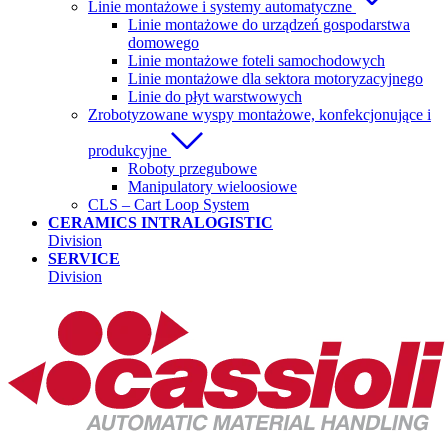
Linie montażowe i systemy automatyczne
Linie montażowe do urządzeń gospodarstwa
domowego
Linie montażowe foteli samochodowych
Linie montażowe dla sektora motoryzacyjnego
Linie do płyt warstwowych
Zrobotyzowane wyspy montażowe, konfekcjonujące i
produkcyjne
Roboty przegubowe
Manipulatory wieloosiowe
CLS – Cart Loop System
CERAMICS INTRALOGISTIC
Division
SERVICE
Division