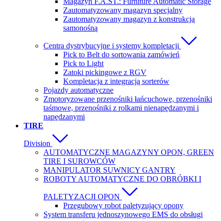
Magazyn F.A.ST.: Furniture Automatic Storage
Zautomatyzowany magazyn specjalny
Zautomatyzowany magazyn z konstrukcją
samonośną
Centra dystrybucyjne i systemy kompletacji
Pick to Belt do sortowania zamówień
Pick to Light
Zatoki pickingowe z RGV
Kompletacja z integracją sorterów
Pojazdy automatyczne
Zmotoryzowane przenośniki łańcuchowe, przenośniki
taśmowe, przenośniki z rolkami nienapędzanymi i
napędzanymi
TIRE
Division
AUTOMATYCZNE MAGAZYNY OPON, GREEN
TIRE I SUROWCÓW
MANIPULATOR SUWNICY GANTRY
ROBOTY AUTOMATYCZNE DO OBRÓBKI I
PALETYZACJI OPON
Przegubowy robot paletyzujący opony
System transferu jednoszynowego EMS do obsługi