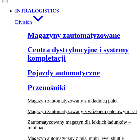
INTRALOGISTICS
Division
Magazyny zautomatyzowane
Centra dystrybucyjne i systemy
kompletacji
Pojazdy automatyczne
Przenośniki
Magazyn zautomatyzowany z układnicą palet
Magazyn zautomatyzowany z wózkiem paletowym isat
Zautomatyzowany magazyn dla lekkich ładunków –
miniload
Magazyn automatyczny z mls, multi-level shuttle