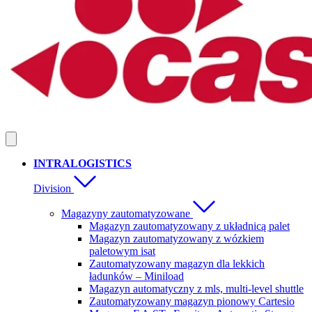
INTRALOGISTICS
Division
Magazyny zautomatyzowane
Magazyn zautomatyzowany z układnicą palet
Magazyn zautomatyzowany z wózkiem
paletowym isat
Zautomatyzowany magazyn dla lekkich
ładunków – Miniload
Magazyn automatyczny z mls, multi-level shuttle
Zautomatyzowany magazyn pionowy Cartesio