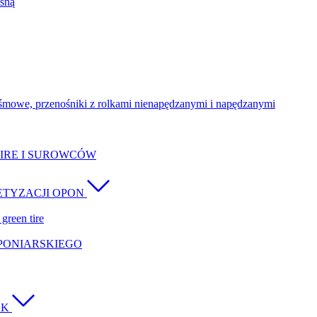
śną
śmowe, przenośniki z rolkami nienapędzanymi i napędzanymi
IRE I SUROWCÓW
ETYZACJI OPON
green tire
OPONIARSKIEGO
CK