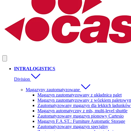
INTRALOGISTICS
Division
Magazyny zautomatyzowane
Magazyn zautomatyzowany z układnicą palet
Magazyn zautomatyzowany z wózkiem paletowym
Zautomatyzowany magazyn dla lekkich ładunków
Magazyn automatyczny z mls, multi-level shuttle
Zautomatyzowany magazyn pionowy Cartesio
Magazyn F.A.ST.: Furniture Automatic Storage
Zautomatyzowany magazyn specjalny