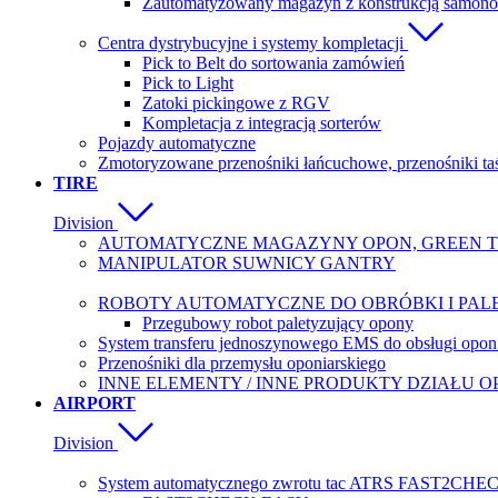
Zautomatyzowany magazyn z konstrukcją samono
Centra dystrybucyjne i systemy kompletacji
Pick to Belt do sortowania zamówień
Pick to Light
Zatoki pickingowe z RGV
Kompletacja z integracją sorterów
Pojazdy automatyczne
Zmotoryzowane przenośniki łańcuchowe, przenośniki ta
TIRE
Division
AUTOMATYCZNE MAGAZYNY OPON, GREEN T
MANIPULATOR SUWNICY GANTRY
ROBOTY AUTOMATYCZNE DO OBRÓBKI I PAL
Przegubowy robot paletyzujący opony
System transferu jednoszynowego EMS do obsługi opon 
Przenośniki dla przemysłu oponiarskiego
INNE ELEMENTY / INNE PRODUKTY DZIAŁU 
AIRPORT
Division
System automatycznego zwrotu tac ATRS FAST2CHE