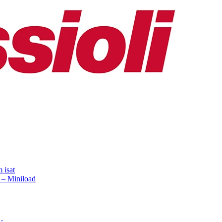
 isat
 – Miniload