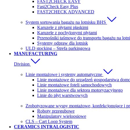
FAST2CHECK EASY
Fast2Check Easy Plus
FAST2CHECK ADVANCED
System sortowania bagażu na lotnisku BHS
Karuzele z płytami płaskimi
Karuzele z pochylonymi płytami
Przenośniki taśmowe do transportu bagażu na lotn
Systemy odpraw dla lotnisk
ULD stocking – Strefa parkingowa
MANUFACTURING
Division
Linie montażowe i systemy automatyczne
Linie montażowe do urządzeń gospodarstwa do
Linie montażowe foteli samochodowych
Linie montażowe dla sektora motoryzacyjnego
Linie do płyt warstwowych
Zrobotyzowane wyspy montażowe, konfekcjonujące i p
Roboty przegubowe
Manipulatory wieloosiowe
CLS – Cart Loop System
CERAMICS INTRALOGISTIC