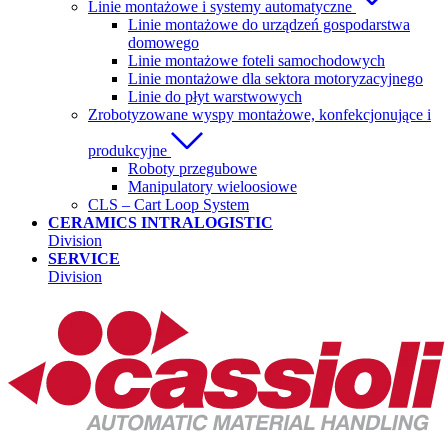
Linie montażowe i systemy automatyczne
Linie montażowe do urządzeń gospodarstwa
domowego
Linie montażowe foteli samochodowych
Linie montażowe dla sektora motoryzacyjnego
Linie do płyt warstwowych
Zrobotyzowane wyspy montażowe, konfekcjonujące i
produkcyjne
Roboty przegubowe
Manipulatory wieloosiowe
CLS – Cart Loop System
CERAMICS INTRALOGISTIC
Division
SERVICE
Division