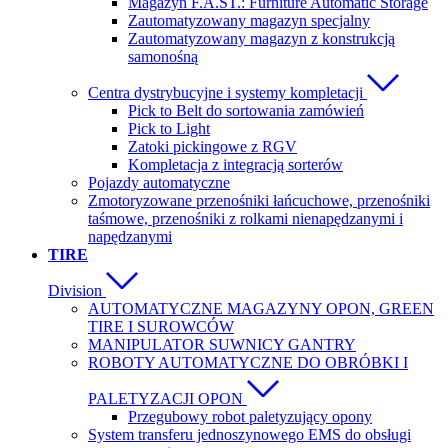
Magazyn F.A.ST.: Furniture Automatic Storage
Zautomatyzowany magazyn specjalny
Zautomatyzowany magazyn z konstrukcją
samonośną
Centra dystrybucyjne i systemy kompletacji
Pick to Belt do sortowania zamówień
Pick to Light
Zatoki pickingowe z RGV
Kompletacja z integracją sorterów
Pojazdy automatyczne
Zmotoryzowane przenośniki łańcuchowe, przenośniki
taśmowe, przenośniki z rolkami nienapędzanymi i
napędzanymi
TIRE
Division
AUTOMATYCZNE MAGAZYNY OPON, GREEN
TIRE I SUROWCÓW
MANIPULATOR SUWNICY GANTRY
ROBOTY AUTOMATYCZNE DO OBRÓBKI I
PALETYZACJI OPON
Przegubowy robot paletyzujący opony
System transferu jednoszynowego EMS do obsługi