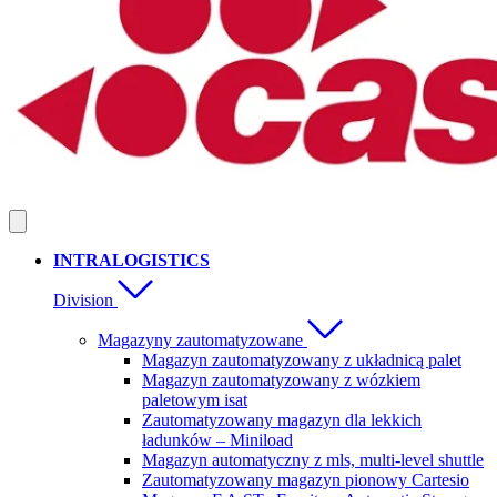
INTRALOGISTICS
Division
Magazyny zautomatyzowane
Magazyn zautomatyzowany z układnicą palet
Magazyn zautomatyzowany z wózkiem
paletowym isat
Zautomatyzowany magazyn dla lekkich
ładunków – Miniload
Magazyn automatyczny z mls, multi-level shuttle
Zautomatyzowany magazyn pionowy Cartesio