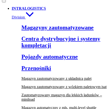
INTRALOGISTICS
Division
Magazyny zautomatyzowane
Centra dystrybucyjne i systemy
kompletacji
Pojazdy automatyczne
Przenośniki
Magazyn zautomatyzowany z układnicą palet
Magazyn zautomatyzowany z wózkiem paletowym isat
Zautomatyzowany magazyn dla lekkich ładunków –
miniload
Magazyn automatyczny z mls, multi-level shuttle