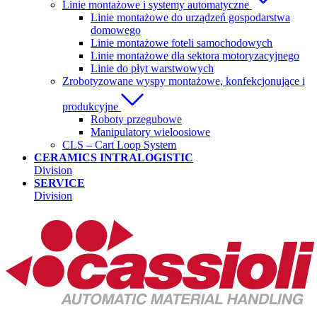
Linie montażowe i systemy automatyczne
Linie montażowe do urządzeń gospodarstwa
domowego
Linie montażowe foteli samochodowych
Linie montażowe dla sektora motoryzacyjnego
Linie do płyt warstwowych
Zrobotyzowane wyspy montażowe, konfekcjonujące i
produkcyjne
Roboty przegubowe
Manipulatory wieloosiowe
CLS – Cart Loop System
CERAMICS INTRALOGISTIC
Division
SERVICE
Division