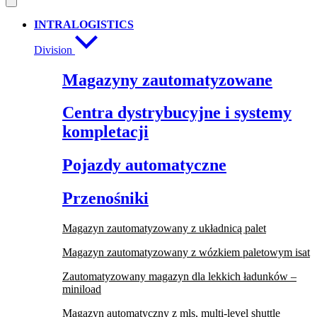
INTRALOGISTICS
Division
Magazyny zautomatyzowane
Centra dystrybucyjne i systemy
kompletacji
Pojazdy automatyczne
Przenośniki
Magazyn zautomatyzowany z układnicą palet
Magazyn zautomatyzowany z wózkiem paletowym isat
Zautomatyzowany magazyn dla lekkich ładunków –
miniload
Magazyn automatyczny z mls, multi-level shuttle