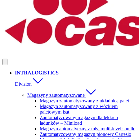
INTRALOGISTICS
Division
Magazyny zautomatyzowane
Magazyn zautomatyzowany z układnicą palet
Magazyn zautomatyzowany z wózkiem
paletowym isat
Zautomatyzowany magazyn dla lekkich
ładunków – Miniload
Magazyn automatyczny z mls, multi-level shuttle
Zautomatyzowany magazyn pionowy Cartesio