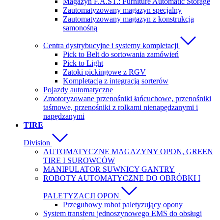
Magazyn F.A.ST.: Furniture Automatic Storage
Zautomatyzowany magazyn specjalny
Zautomatyzowany magazyn z konstrukcją
samonośną
Centra dystrybucyjne i systemy kompletacji
Pick to Belt do sortowania zamówień
Pick to Light
Zatoki pickingowe z RGV
Kompletacja z integracją sorterów
Pojazdy automatyczne
Zmotoryzowane przenośniki łańcuchowe, przenośniki
taśmowe, przenośniki z rolkami nienapędzanymi i
napędzanymi
TIRE
Division
AUTOMATYCZNE MAGAZYNY OPON, GREEN
TIRE I SUROWCÓW
MANIPULATOR SUWNICY GANTRY
ROBOTY AUTOMATYCZNE DO OBRÓBKI I
PALETYZACJI OPON
Przegubowy robot paletyzujący opony
System transferu jednoszynowego EMS do obsługi