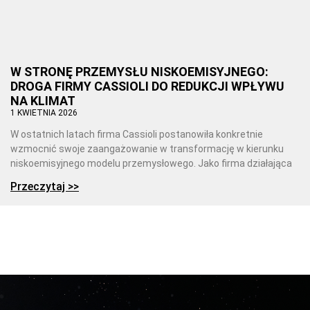
W STRONĘ PRZEMYSŁU NISKOEMISYJNEGO:
DROGA FIRMY CASSIOLI DO REDUKCJI WPŁYWU
NA KLIMAT
1 KWIETNIA 2026
W ostatnich latach firma Cassioli postanowiła konkretnie
wzmocnić swoje zaangażowanie w transformację w kierunku
niskoemisyjnego modelu przemysłowego. Jako firma działająca
Przeczytaj >>