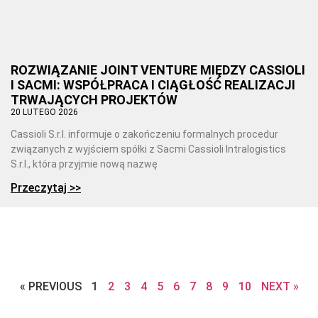
ROZWIĄZANIE JOINT VENTURE MIĘDZY CASSIOLI
I SACMI: WSPÓŁPRACA I CIĄGŁOŚĆ REALIZACJI
TRWAJĄCYCH PROJEKTÓW
20 LUTEGO 2026
Cassioli S.r.l. informuje o zakończeniu formalnych procedur
związanych z wyjściem spółki z Sacmi Cassioli Intralogistics
S.r.l., która przyjmie nową nazwę
Przeczytaj >>
« PREVIOUS
1
2
3
4
5
6
7
8
9
10
NEXT »