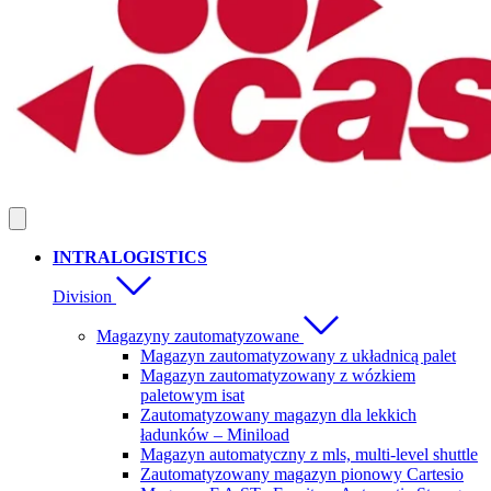
INTRALOGISTICS
Division
Magazyny zautomatyzowane
Magazyn zautomatyzowany z układnicą palet
Magazyn zautomatyzowany z wózkiem
paletowym isat
Zautomatyzowany magazyn dla lekkich
ładunków – Miniload
Magazyn automatyczny z mls, multi-level shuttle
Zautomatyzowany magazyn pionowy Cartesio