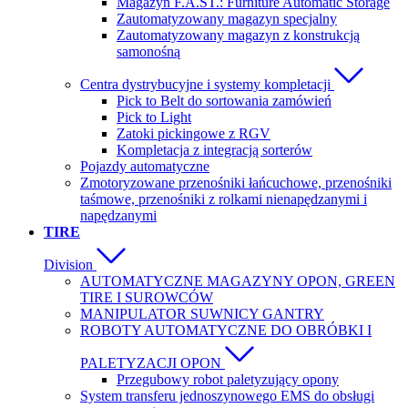
Magazyn F.A.ST.: Furniture Automatic Storage
Zautomatyzowany magazyn specjalny
Zautomatyzowany magazyn z konstrukcją
samonośną
Centra dystrybucyjne i systemy kompletacji
Pick to Belt do sortowania zamówień
Pick to Light
Zatoki pickingowe z RGV
Kompletacja z integracją sorterów
Pojazdy automatyczne
Zmotoryzowane przenośniki łańcuchowe, przenośniki
taśmowe, przenośniki z rolkami nienapędzanymi i
napędzanymi
TIRE
Division
AUTOMATYCZNE MAGAZYNY OPON, GREEN
TIRE I SUROWCÓW
MANIPULATOR SUWNICY GANTRY
ROBOTY AUTOMATYCZNE DO OBRÓBKI I
PALETYZACJI OPON
Przegubowy robot paletyzujący opony
System transferu jednoszynowego EMS do obsługi