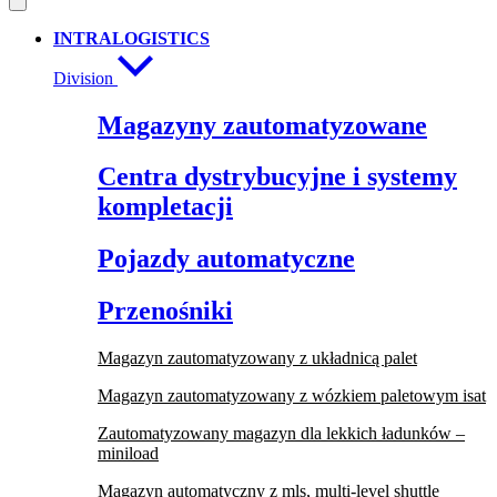
INTRALOGISTICS
Division
Magazyny zautomatyzowane
Centra dystrybucyjne i systemy
kompletacji
Pojazdy automatyczne
Przenośniki
Magazyn zautomatyzowany z układnicą palet
Magazyn zautomatyzowany z wózkiem paletowym isat
Zautomatyzowany magazyn dla lekkich ładunków –
miniload
Magazyn automatyczny z mls, multi-level shuttle