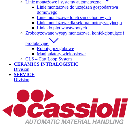
Linie montażowe i systemy automatyczne
Linie montażowe do urządzeń gospodarstwa
domowego
Linie montażowe foteli samochodowych
Linie montażowe dla sektora motoryzacyjnego
Linie do płyt warstwowych
Zrobotyzowane wyspy montażowe, konfekcjonujące i
produkcyjne
Roboty przegubowe
Manipulatory wieloosiowe
CLS – Cart Loop System
CERAMICS INTRALOGISTIC
Division
SERVICE
Division