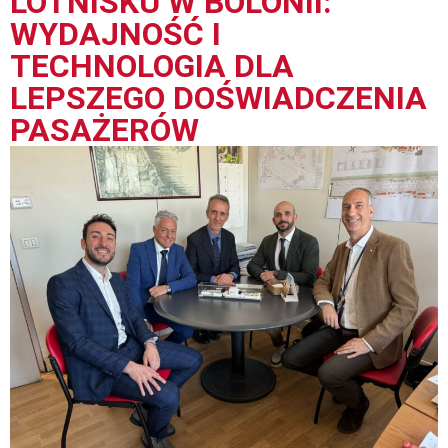
LOTNISKU W BOLONII:
WYDAJNOŚĆ I
TECHNOLOGIA DLA
LEPSZEGO DOŚWIADCZENIA
PASAŻERÓW