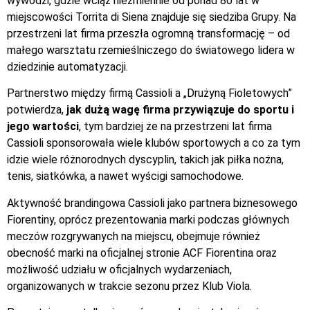
wywodzi, gdzie wciąż niezmiennie od ponad 80 lat w
miejscowości Torrita di Siena znajduje się siedziba Grupy. Na
przestrzeni lat firma przeszła ogromną transformację – od
małego warsztatu rzemieślniczego do światowego lidera w
dziedzinie automatyzacji.
Partnerstwo między firmą Cassioli a „Drużyną Fioletowych”
potwierdza,
jak dużą wagę firma przywiązuje do sportu i
jego wartości
, tym bardziej że na przestrzeni lat firma
Cassioli sponsorowała wiele klubów sportowych a co za tym
idzie wiele różnorodnych dyscyplin, takich jak piłka nożna,
tenis, siatkówka, a nawet wyścigi samochodowe.
Aktywność brandingowa Cassioli jako partnera biznesowego
Fiorentiny, oprócz prezentowania marki podczas głównych
meczów rozgrywanych na miejscu, obejmuje również
obecność marki na oficjalnej stronie ACF Fiorentina oraz
możliwość udziału w oficjalnych wydarzeniach,
organizowanych w trakcie sezonu przez Klub Viola.