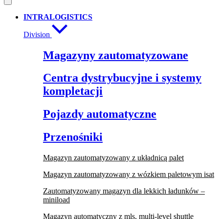
INTRALOGISTICS
Division
Magazyny zautomatyzowane
Centra dystrybucyjne i systemy
kompletacji
Pojazdy automatyczne
Przenośniki
Magazyn zautomatyzowany z układnicą palet
Magazyn zautomatyzowany z wózkiem paletowym isat
Zautomatyzowany magazyn dla lekkich ładunków –
miniload
Magazyn automatyczny z mls, multi-level shuttle