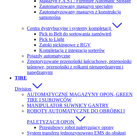
Magazyn F.A.ST.: Furniture Automatic Storage
Zautomatyzowany magazyn specjalny
Zautomatyzowany magazyn z konstrukcją
samonośną
Centra dystrybucyjne i systemy kompletacji
Pick to Belt do sortowania zamówień
Pick to Light
Zatoki pickingowe z RGV
Kompletacja z integracją sorterów
Pojazdy automatyczne
Zmotoryzowane przenośniki łańcuchowe, przenośniki
taśmowe, przenośniki z rolkami nienapędzanymi i
napędzanymi
TIRE
Division
AUTOMATYCZNE MAGAZYNY OPON, GREEN
TIRE I SUROWCÓW
MANIPULATOR SUWNICY GANTRY
ROBOTY AUTOMATYCZNE DO OBRÓBKI I
PALETYZACJI OPON
Przegubowy robot paletyzujący opony
System transferu jednoszynowego EMS do obsługi