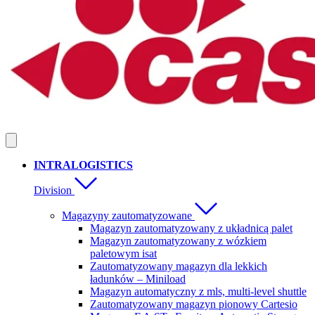
INTRALOGISTICS
Division
Magazyny zautomatyzowane
Magazyn zautomatyzowany z układnicą palet
Magazyn zautomatyzowany z wózkiem
paletowym isat
Zautomatyzowany magazyn dla lekkich
ładunków – Miniload
Magazyn automatyczny z mls, multi-level shuttle
Zautomatyzowany magazyn pionowy Cartesio