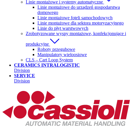
Linie montażowe i systemy automatyczne
Linie montażowe do urządzeń gospodarstwa
domowego
Linie montażowe foteli samochodowych
Linie montażowe dla sektora motoryzacyjnego
Linie do płyt warstwowych
Zrobotyzowane wyspy montażowe, konfekcjonujące i
produkcyjne
Roboty przegubowe
Manipulatory wieloosiowe
CLS – Cart Loop System
CERAMICS INTRALOGISTIC
Division
SERVICE
Division