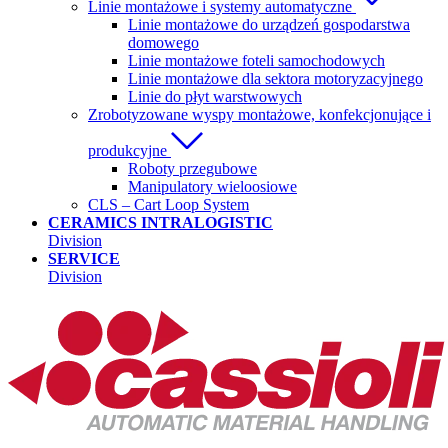
Linie montażowe i systemy automatyczne
Linie montażowe do urządzeń gospodarstwa
domowego
Linie montażowe foteli samochodowych
Linie montażowe dla sektora motoryzacyjnego
Linie do płyt warstwowych
Zrobotyzowane wyspy montażowe, konfekcjonujące i
produkcyjne
Roboty przegubowe
Manipulatory wieloosiowe
CLS – Cart Loop System
CERAMICS INTRALOGISTIC
Division
SERVICE
Division