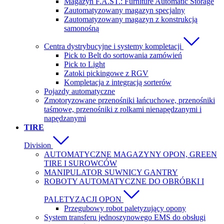
Magazyn F.A.ST.: Furniture Automatic Storage
Zautomatyzowany magazyn specjalny
Zautomatyzowany magazyn z konstrukcją
samonośną
Centra dystrybucyjne i systemy kompletacji
Pick to Belt do sortowania zamówień
Pick to Light
Zatoki pickingowe z RGV
Kompletacja z integracją sorterów
Pojazdy automatyczne
Zmotoryzowane przenośniki łańcuchowe, przenośniki
taśmowe, przenośniki z rolkami nienapędzanymi i
napędzanymi
TIRE
Division
AUTOMATYCZNE MAGAZYNY OPON, GREEN
TIRE I SUROWCÓW
MANIPULATOR SUWNICY GANTRY
ROBOTY AUTOMATYCZNE DO OBRÓBKI I
PALETYZACJI OPON
Przegubowy robot paletyzujący opony
System transferu jednoszynowego EMS do obsługi