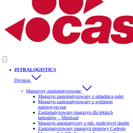
INTRALOGISTICS
Division
Magazyny zautomatyzowane
Magazyn zautomatyzowany z układnicą palet
Magazyn zautomatyzowany z wózkiem
paletowym isat
Zautomatyzowany magazyn dla lekkich
ładunków – Miniload
Magazyn automatyczny z mls, multi-level shuttle
Zautomatyzowany magazyn pionowy Cartesio