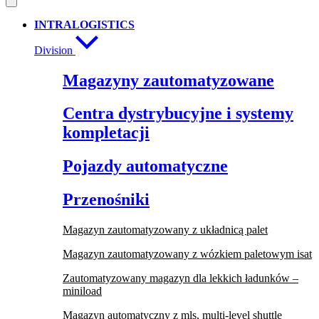
INTRALOGISTICS
Division
Magazyny zautomatyzowane
Centra dystrybucyjne i systemy
kompletacji
Pojazdy automatyczne
Przenośniki
Magazyn zautomatyzowany z układnicą palet
Magazyn zautomatyzowany z wózkiem paletowym isat
Zautomatyzowany magazyn dla lekkich ładunków –
miniload
Magazyn automatyczny z mls, multi-level shuttle