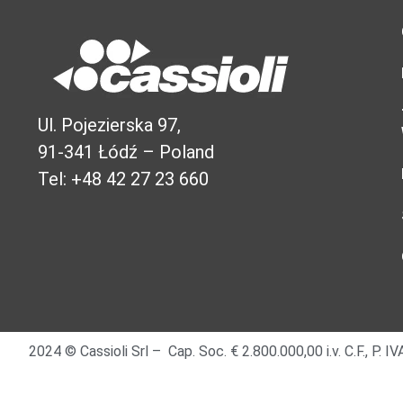
Ul. Pojezierska 97,
91-341 Łódź – Poland
Tel: +48 42 27 23 660
2024 © Cassioli Srl – Cap. Soc. € 2.800.000,00 i.v. C.F., P.