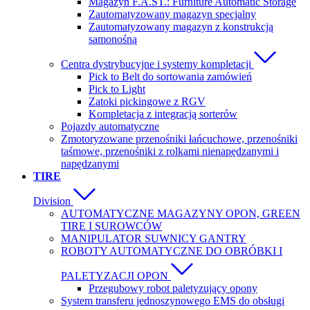
Magazyn F.A.ST.: Furniture Automatic Storage
Zautomatyzowany magazyn specjalny
Zautomatyzowany magazyn z konstrukcją
samonośną
Centra dystrybucyjne i systemy kompletacji
Pick to Belt do sortowania zamówień
Pick to Light
Zatoki pickingowe z RGV
Kompletacja z integracją sorterów
Pojazdy automatyczne
Zmotoryzowane przenośniki łańcuchowe, przenośniki
taśmowe, przenośniki z rolkami nienapędzanymi i
napędzanymi
TIRE
Division
AUTOMATYCZNE MAGAZYNY OPON, GREEN
TIRE I SUROWCÓW
MANIPULATOR SUWNICY GANTRY
ROBOTY AUTOMATYCZNE DO OBRÓBKI I
PALETYZACJI OPON
Przegubowy robot paletyzujący opony
System transferu jednoszynowego EMS do obsługi