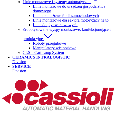
Linie montażowe i systemy automatyczne
Linie montażowe do urządzeń gospodarstwa
domowego
Linie montażowe foteli samochodowych
Linie montażowe dla sektora motoryzacyjnego
Linie do płyt warstwowych
Zrobotyzowane wyspy montażowe, konfekcjonujące i
produkcyjne
Roboty przegubowe
Manipulatory wieloosiowe
CLS – Cart Loop System
CERAMICS INTRALOGISTIC
Division
SERVICE
Division