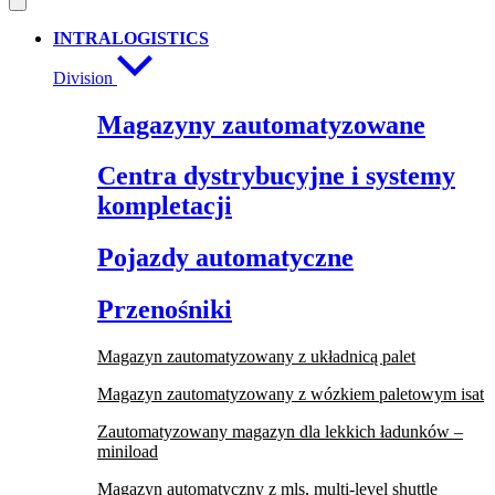
INTRALOGISTICS
Division
Magazyny zautomatyzowane
Centra dystrybucyjne i systemy
kompletacji
Pojazdy automatyczne
Przenośniki
Magazyn zautomatyzowany z układnicą palet
Magazyn zautomatyzowany z wózkiem paletowym isat
Zautomatyzowany magazyn dla lekkich ładunków –
miniload
Magazyn automatyczny z mls, multi-level shuttle