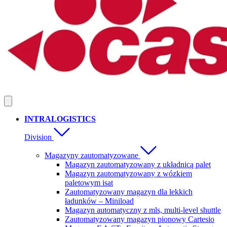
INTRALOGISTICS
Division
Magazyny zautomatyzowane
Magazyn zautomatyzowany z układnicą palet
Magazyn zautomatyzowany z wózkiem
paletowym isat
Zautomatyzowany magazyn dla lekkich
ładunków – Miniload
Magazyn automatyczny z mls, multi-level shuttle
Zautomatyzowany magazyn pionowy Cartesio