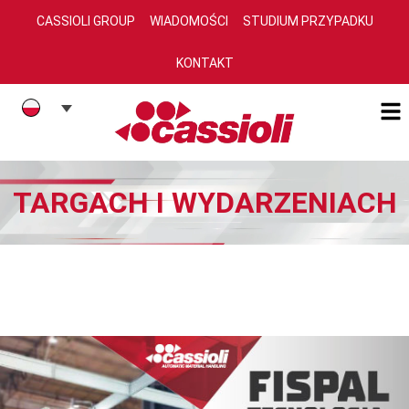
CASSIOLI GROUP
WIADOMOŚCI
STUDIUM PRZYPADKU
KONTAKT
TARGACH I WYDARZENIACH