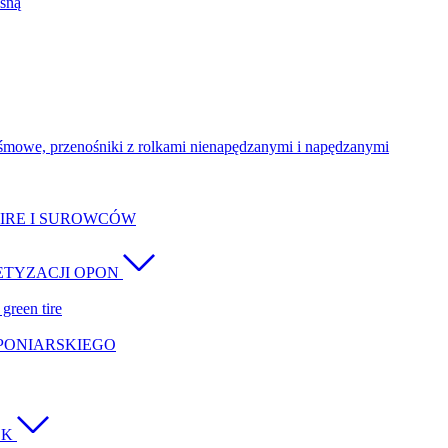
śną
śmowe, przenośniki z rolkami nienapędzanymi i napędzanymi
IRE I SUROWCÓW
ETYZACJI OPON
green tire
OPONIARSKIEGO
CK