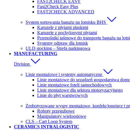
FAST2CHECK EASY
Fast2Check Easy Plus
FAST2CHECK ADVANCED
System sortowania bagażu na lotnisku BHS
Karuzele z płytami płaskimi
Karuzele z pochylonymi płytami
Przenośniki taśmowe do transportu bagażu na lotn
Systemy odpraw dla lotnisk
ULD stocking – Strefa parkingowa
MANUFACTURING
Division
Linie montażowe i systemy automatyczne
Linie montażowe do urządzeń gospodarstwa do
Linie montażowe foteli samochodowych
Linie montażowe dla sektora motoryzacyjnego
Linie do płyt warstwowych
Zrobotyzowane wyspy montażowe, konfekcjonujące i p
Roboty przegubowe
Manipulatory wieloosiowe
CLS – Cart Loop System
CERAMICS INTRALOGISTIC