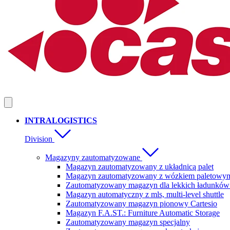
INTRALOGISTICS
Division
Magazyny zautomatyzowane
Magazyn zautomatyzowany z układnicą palet
Magazyn zautomatyzowany z wózkiem paletowym
Zautomatyzowany magazyn dla lekkich ładunków
Magazyn automatyczny z mls, multi-level shuttle
Zautomatyzowany magazyn pionowy Cartesio
Magazyn F.A.ST.: Furniture Automatic Storage
Zautomatyzowany magazyn specjalny