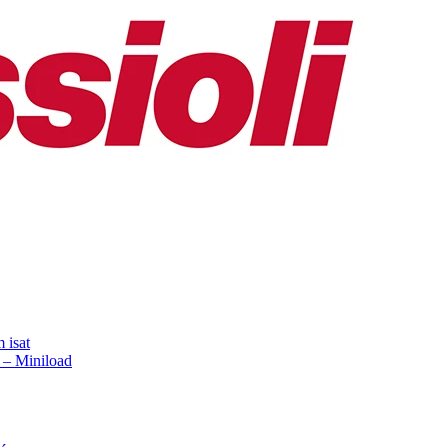
 isat
 – Miniload