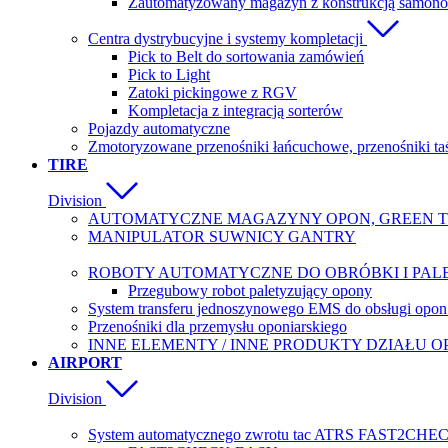
Zautomatyzowany magazyn z konstrukcją samono
Centra dystrybucyjne i systemy kompletacji
Pick to Belt do sortowania zamówień
Pick to Light
Zatoki pickingowe z RGV
Kompletacja z integracją sorterów
Pojazdy automatyczne
Zmotoryzowane przenośniki łańcuchowe, przenośniki ta
TIRE
Division
AUTOMATYCZNE MAGAZYNY OPON, GREEN T
MANIPULATOR SUWNICY GANTRY
ROBOTY AUTOMATYCZNE DO OBRÓBKI I PAL
Przegubowy robot paletyzujący opony
System transferu jednoszynowego EMS do obsługi opon 
Przenośniki dla przemysłu oponiarskiego
INNE ELEMENTY / INNE PRODUKTY DZIAŁU 
AIRPORT
Division
System automatycznego zwrotu tac ATRS FAST2CHE