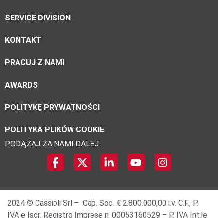
SERVICE DIVISION
KONTAKT
PRACUJ Z NAMI
AWARDS
POLITYKĘ PRYWATNOŚCI
POLITYKA PLIKÓW COOKIE
PODĄŻAJ ZA NAMI DALEJ
2024 © Cassioli Srl – Cap. Soc. € 2.800.000,00 i.v. C.F., P.
IVA e Iscr. Registro Imprese n. 00053160529 – P. IVA Int.le