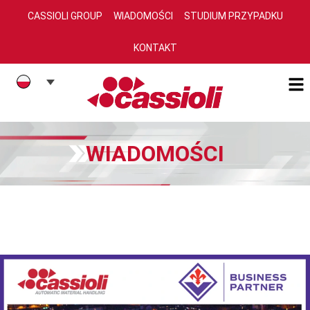
CASSIOLI GROUP
WIADOMOŚCI
STUDIUM PRZYPADKU
KONTAKT
WIADOMOŚCI